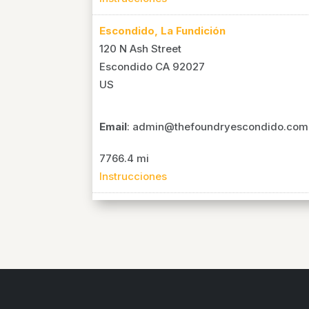
Escondido, La Fundición
120 N Ash Street
Escondido CA 92027
US
Email
: admin@thefoundryescondido.com
7766.4 mi
Instrucciones
Murrieta, Iglesia Centerpoint
24470 Washington Ave
Murrieta CA 92562
US
Email
: info@centerpointmurrieta.com